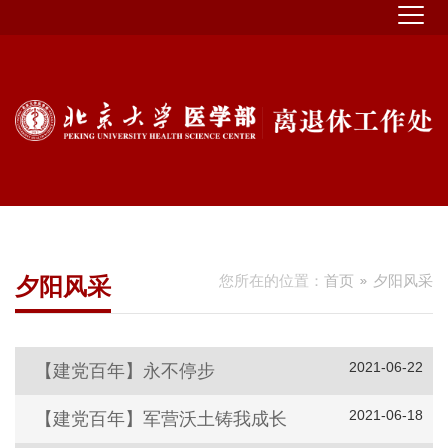
您所在的位置：
首页
夕阳风采
夕阳风采
2021-06-22
【建党百年】永不停步
2021-06-18
【建党百年】军营沃土铸我成长