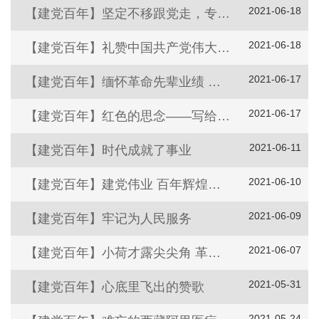
2021-06-18
【建党百年】坚定不移跟党走，专业领域展才华——记北...
2021-06-18
【建党百年】礼赞中国共产党伟大精神——疫情期间的思...
2021-06-17
【建党百年】缅怀革命先辈业绩 年老不忘学习进取
2021-06-17
【建党百年】红色的思念——写给远在天堂的父亲
2021-06-11
【建党百年】时代成就了事业
2021-06-10
【建党百年】建党伟业 百年辉煌——庆祝建党一百周年...
2021-06-09
【建党百年】牢记为人民服务
2021-06-07
【建党百年】小荷才露尖尖角 革命自有后来人
2021-05-31
【建党百年】心底里飞出的赞歌
2021-05-24