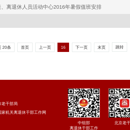
表、离退休人员活动中心2016年暑假值班安排
跳转
页
20
条
16
首页
上一页
下一页
末页
市老干部局
国家机关离退休干部工作网
中组部
北京老
离退休干部工作