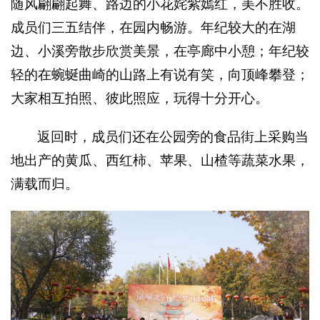
随风翩翩起舞、路边的小花姹紫嫣红，美不胜收。
成员们三五结伴，在园内畅游。年纪较大的在湖
边、小溪旁散步欣赏美景，在亭廊中小憩；年纪较
轻的在蜿蜒曲崎的山路上有说有笑，向顶峰攀登；
大家相互拍照、彼此照应，玩得十分开心。
返回时，成员们还在公园旁的食品街上采购当
地出产的黄瓜、西红柿、苹果、山楂等蔬菜水果，
满载而归。