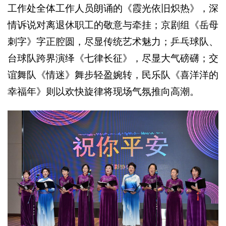
工作处全体工作人员朗诵的《霞光依旧炽热》，深
情诉说对离退休职工的敬意与牵挂；京剧组《岳母
刺字》字正腔圆，尽显传统艺术魅力；乒乓球队、
台球队跨界演绎《七律长征》，尽显大气磅礴；交
谊舞队《情迷》舞步轻盈婉转，民乐队《喜洋洋的
幸福年》则以欢快旋律将现场气氛推向高潮。