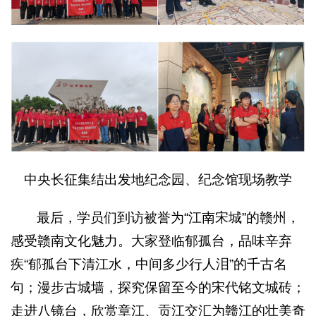
中央长征集结出发地纪念园、纪念馆现场教学
最后，学员们到访被誉为“江南宋城”的赣州，
感受赣南文化魅力。大家登临郁孤台，品味辛弃
疾“郁孤台下清江水，中间多少行人泪”的千古名
句；漫步古城墙，探究保留至今的宋代铭文城砖；
走进八镜台，欣赏章江、贡江交汇为赣江的壮美奇