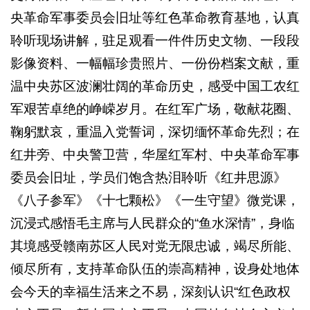
央革命军事委员会旧址等红色革命教育基地，认真
聆听现场讲解，驻足观看一件件历史文物、一段段
影像资料、一幅幅珍贵照片、一份份档案文献，重
温中央苏区波澜壮阔的革命历史，感受中国工农红
军艰苦卓绝的峥嵘岁月。在红军广场，敬献花圈、
鞠躬默哀，重温入党誓词，深切缅怀革命先烈；在
红井旁、中央警卫营，华屋红军村、中央革命军事
委员会旧址，学员们饱含热泪聆听《红井思源》
《八子参军》《十七颗松》《一生守望》微党课，
沉浸式感悟毛主席与人民群众的“鱼水深情”，身临
其境感受赣南苏区人民对党无限忠诚，竭尽所能、
倾尽所有，支持革命队伍的崇高精神，设身处地体
会今天的幸福生活来之不易，深刻认识“红色政权